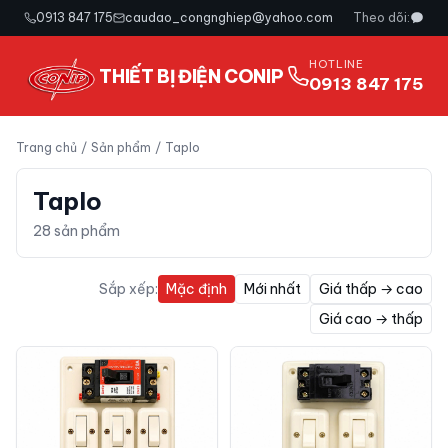
0913 847 175
caudao_congnghiep@yahoo.com
Theo dõi:
HOTLINE
THIẾT BỊ ĐIỆN CONIP
0913 847 175
Trang chủ
/
Sản phẩm
/
Taplo
Taplo
28
sản phẩm
Sắp xếp:
Mặc định
Mới nhất
Giá thấp → cao
Giá cao → thấp