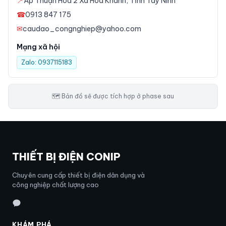
📍
Ấp Thuận Hòa 2 Xã Hòa Khánh, Tỉnh Tây Ninh
☎
0913 847 175
✉
caudao_congnghiep@yahoo.com
Mạng xã hội
Zalo:
0937115183
🗺 Bản đồ sẽ được tích hợp ở phase sau
THIẾT BỊ ĐIỆN CONIP
Chuyên cung cấp thiết bị điện dân dụng và
công nghiệp chất lượng cao
KHÁM PHÁ