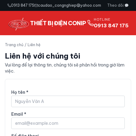
0913 847 175
caudao_congnghiep@yahoo.com
Theo dõi:
HOTLINE
THIẾT BỊ ĐIỆN CONIP
0913 847 175
Trang chủ
/
Liên hệ
Liên hệ với chúng tôi
Vui lòng để lại thông tin, chúng tôi sẽ phản hồi trong giờ làm
việc.
Họ tên *
Email *