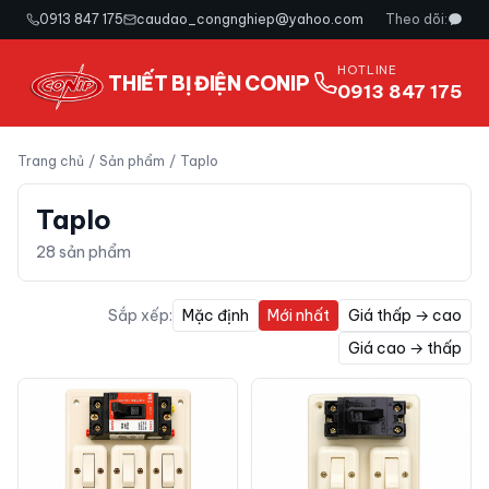
0913 847 175
caudao_congnghiep@yahoo.com
Theo dõi:
HOTLINE
THIẾT BỊ ĐIỆN CONIP
0913 847 175
Trang chủ
/
Sản phẩm
/
Taplo
Taplo
28
sản phẩm
Sắp xếp:
Mặc định
Mới nhất
Giá thấp → cao
Giá cao → thấp