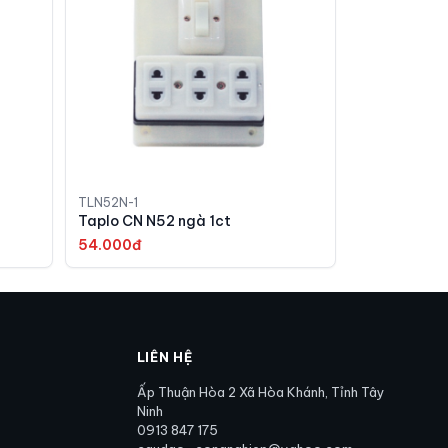
TLN52N-1
Taplo CN N52 ngà 1ct
54.000đ
LIÊN HỆ
Ấp Thuận Hòa 2 Xã Hòa Khánh, Tỉnh Tây
Ninh
0913 847 175