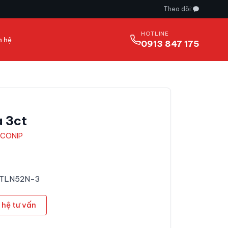
Theo dõi:
HOTLINE
n hệ
0913 847 175
 3ct
CONIP
: TLN52N-3
 hệ tư vấn