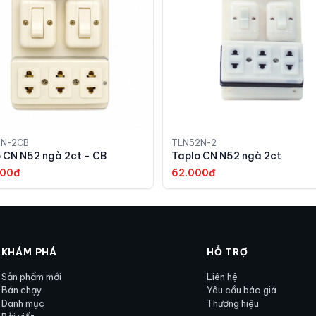
2N-2CB
TLN52N-2
 CN N52 ngà 2ct - CB
Taplo CN N52 ngà 2ct
000đ
62.000đ
KHÁM PHÁ
HỖ TRỢ
Sản phẩm mới
Liên hệ
Bán chạy
Yêu cầu báo giá
Danh mục
Thương hiệu