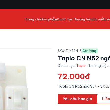
Trang chủ
Sản phẩm
Danh mục
Thương hiệu
Bài viết
Liê
SKU:
TLN52N-3
Còn hàng
Taplo CN N52 ngà
Danh mục:
Taplo
· Thương hiệu:
72.000đ
Taplo CN N52 ngà 3ct - SKU
Yêu cầu báo giá
Liên