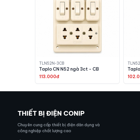
TLN52N-3CB
TLN5
Taplo CN N52 ngà 3ct - CB
Taplo
113.000đ
102.
THIẾT BỊ ĐIỆN CONIP
Chuyên cung cấp thiết bị điện dân dụng và
công nghiệp chất lượng cao