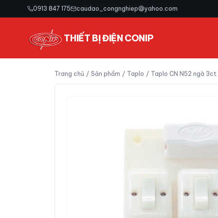
0913 847 175
caudao_congnghiep@yahoo.com
THIẾT BỊ ĐIỆN CONIP
Trang chủ
/
Sản phẩm
/
Taplo
/
Taplo CN N52 ngà 3ct