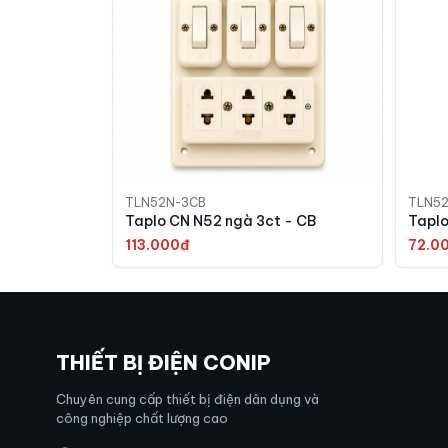
TLN52N-3CB
TLN52
Taplo CN N52 ngà 3ct - CB
Taplo
113.000đ
72.0
THIẾT BỊ ĐIỆN CONIP
Chuyên cung cấp thiết bị điện dân dụng và
công nghiệp chất lượng cao