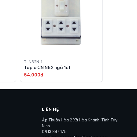
TLN52N-1
Taplo CN N52 ngà 1ct
54.000đ
LIÊN HỆ
Ấp Thuận Hòa 2 Xã Hòa Khánh, Tỉnh Tây
Ninh
0913 847 175