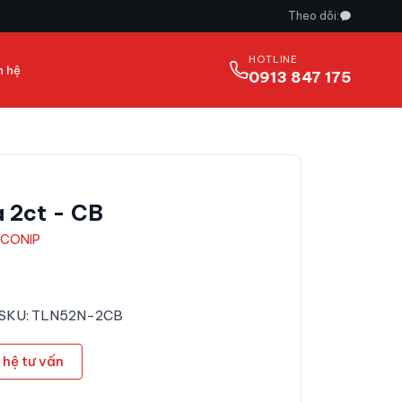
Theo dõi:
HOTLINE
n hệ
0913 847 175
 2ct - CB
CONIP
- SKU: TLN52N-2CB
 hệ tư vấn