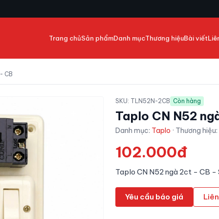
Trang chủ
Sản phẩm
Danh mục
Thương hiệu
Bài viết
Liê
- CB
SKU:
TLN52N-2CB
Còn hàng
Taplo CN N52 ngà
Danh mục:
Taplo
· Thương hiệu:
102.000đ
Taplo CN N52 ngà 2ct - CB 
Yêu cầu báo giá
Liên