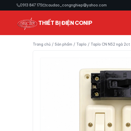
0913 847 175
caudao_congnghiep@yahoo.com
THIẾT BỊ ĐIỆN CONIP
Trang chủ
/
Sản phẩm
/
Taplo
/
Taplo CN N52 ngà 2ct 