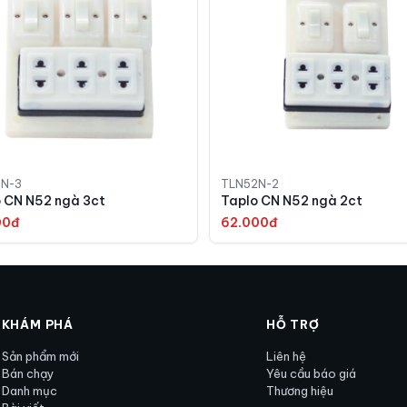
N-3
TLN52N-2
 CN N52 ngà 3ct
Taplo CN N52 ngà 2ct
00đ
62.000đ
KHÁM PHÁ
HỖ TRỢ
Sản phẩm mới
Liên hệ
Bán chạy
Yêu cầu báo giá
Danh mục
Thương hiệu