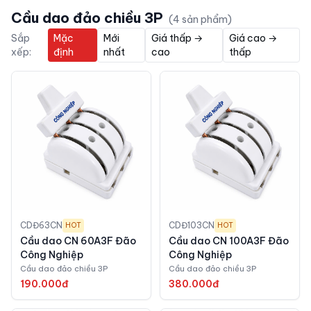
Cầu dao đảo chiều 3P
(
4
sản phẩm)
Sắp
Mặc
Mới
Giá thấp →
Giá cao →
xếp:
định
nhất
cao
thấp
CDĐ63CN
CDĐ103CN
HOT
HOT
Cầu dao CN 60A3F Đão
Cầu dao CN 100A3F Đão
Công Nghiệp
Công Nghiệp
Cầu dao đảo chiều 3P
Cầu dao đảo chiều 3P
190.000đ
380.000đ