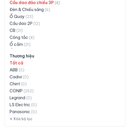
Cầu dao đảo chiều 3P
(
4
)
Đèn & Chiếu sáng
(
6
)
Ổ Quay
(
23
)
Cầu dao 2P
(
12
)
CB
(
21
)
Công tắc
(
4
)
Ổ cắm
(
21
)
Ổ cắm có dây
(
30
)
Thương hiệu
Ổ cắm siêu tải
(
3
)
Tất cả
Phích cắm
(
16
)
ABB
(
0
)
Taplo
(
28
)
Cadivi
(
0
)
Đuôi đèn
(
18
)
Chint
(
0
)
Khác
(
19
)
CONIP
(
252
)
Legrand
(
0
)
LS Electric
(
0
)
Panasonic
(
0
)
Schneider Electric
✕ Xóa bộ lọc
(
0
)
Siemens
(
0
)