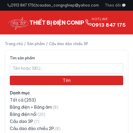
0913 847 175
caudao_congnghiep@yahoo.com
Theo dõi:
HOTLINE
THIẾT BỊ ĐIỆN CONIP
0913 847 175
Trang chủ
/
Sản phẩm
/
Cầu dao đảo chiều 3P
Tìm sản phẩm
Tìm
Danh mục
Tất cả (
253
)
Bảng điện + Bảng âm
(
8
)
Bảng điện nổi
(
25
)
Cầu dao 3P
(
7
)
Cầu dao đảo chiều 2P
(
8
)