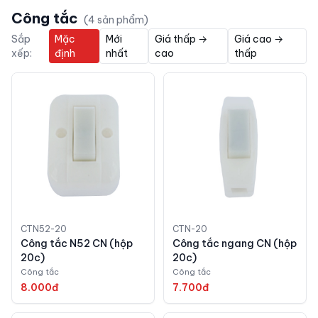
Công tắc
(
4
sản phẩm)
Sắp
Mặc
Mới
Giá thấp →
Giá cao →
xếp:
định
nhất
cao
thấp
CTN52-20
CTN-20
Công tắc N52 CN (hộp
Công tắc ngang CN (hộp
20c)
20c)
Công tắc
Công tắc
8.000đ
7.700đ