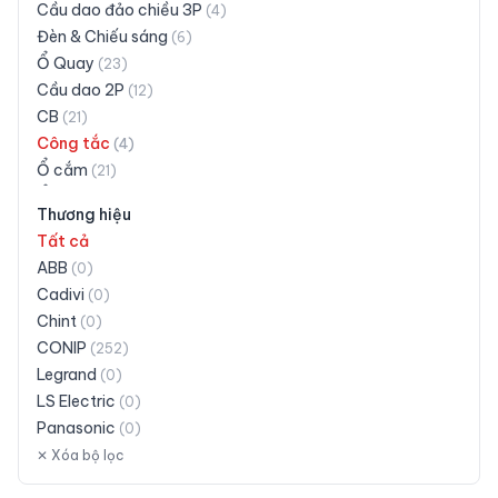
Cầu dao đảo chiều 3P
(
4
)
Đèn & Chiếu sáng
(
6
)
Ổ Quay
(
23
)
Cầu dao 2P
(
12
)
CB
(
21
)
Công tắc
(
4
)
Ổ cắm
(
21
)
Ổ cắm có dây
(
30
)
Thương hiệu
Ổ cắm siêu tải
(
3
)
Tất cả
Phích cắm
(
16
)
ABB
(
0
)
Taplo
(
28
)
Cadivi
(
0
)
Đuôi đèn
(
18
)
Chint
(
0
)
Khác
(
19
)
CONIP
(
252
)
Legrand
(
0
)
LS Electric
(
0
)
Panasonic
(
0
)
Schneider Electric
✕ Xóa bộ lọc
(
0
)
Siemens
(
0
)