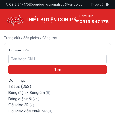
0913 847 175
caudao_congnghiep@yahoo.com
Theo dõi:
HOTLINE
THIẾT BỊ ĐIỆN CONIP
0913 847 175
Trang chủ
/
Sản phẩm
/
Công tắc
Tìm sản phẩm
Tìm
Danh mục
Tất cả (
253
)
Bảng điện + Bảng âm
(
8
)
Bảng điện nổi
(
25
)
Cầu dao 3P
(
7
)
Cầu dao đảo chiều 2P
(
8
)