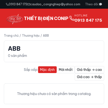
0913 847 175
caudao_congnghiep@yahoo.com
Theo dõi:
HOTLINE
THIẾT BỊ ĐIỆN CONIP
0913 847 175
Trang chủ
/
Thương hiệu
/
ABB
ABB
0
sản phẩm
Sắp xếp:
Mặc định
Mới nhất
Giá thấp → cao
Giá cao → thấp
Thương hiệu chưa có sản phẩm trong catalog.