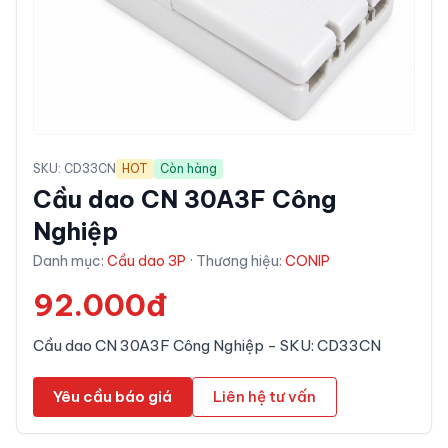
SKU:
CD33CN
HOT
Còn hàng
Cầu dao CN 30A3F Công
Nghiệp
Danh mục:
Cầu dao 3P
· Thương hiệu:
CONIP
92.000đ
Cầu dao CN 30A3F Công Nghiệp - SKU: CD33CN
Yêu cầu báo giá
Liên hệ tư vấn