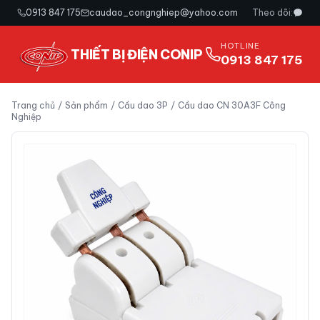
0913 847 175
caudao_congnghiep@yahoo.com
Theo dõi:
HOTLINE
THIẾT BỊ ĐIỆN CONIP
0913 847 175
Trang chủ
/
Sản phẩm
/
Cầu dao 3P
/
Cầu dao CN 30A3F Công
Nghiệp