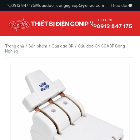
0913 847 175
caudao_congnghiep@yahoo.com
Theo dõi:
HOTLINE
THIẾT BỊ ĐIỆN CONIP
0913 847 175
Trang chủ
/
Sản phẩm
/
Cầu dao 3P
/
Cầu dao CN 60A3F Công
Nghiệp