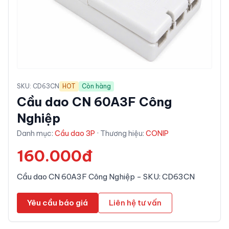
SKU:
CD63CN
HOT
Còn hàng
Cầu dao CN 60A3F Công
Nghiệp
Danh mục:
Cầu dao 3P
· Thương hiệu:
CONIP
160.000đ
Cầu dao CN 60A3F Công Nghiệp - SKU: CD63CN
Yêu cầu báo giá
Liên hệ tư vấn