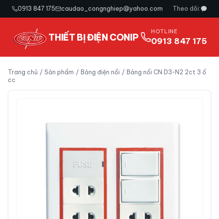
0913 847 175
caudao_congnghiep@yahoo.com
Theo dõi:
HOTLINE
THIẾT BỊ ĐIỆN CONIP
0913 847 175
Trang chủ
/
Sản phẩm
/
Bảng điện nổi
/
Bảng nổi CN D3-N2 2ct 3 ổ
cc