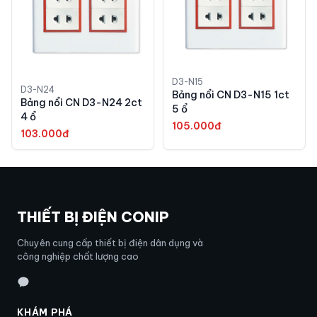
D3-N15
D3-N24
Bảng nổi CN D3-N15 1ct
Bảng nổi CN D3-N24 2ct
5 ổ
4 ổ
105.000đ
103.000đ
THIẾT BỊ ĐIỆN CONIP
Chuyên cung cấp thiết bị điện dân dụng và
công nghiệp chất lượng cao
KHÁM PHÁ