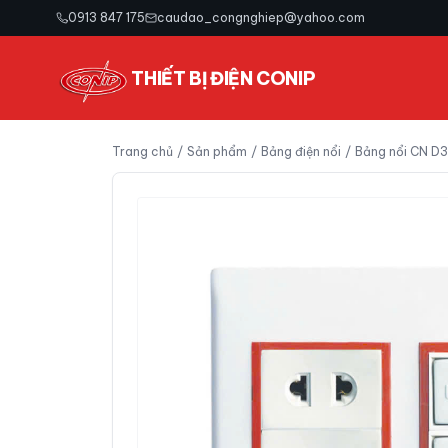
0913 847 175
caudao_congnghiep@yahoo.com
THIẾT BỊ ĐIỆN CONIP
Trang chủ
/
Sản phẩm
/
Bảng điện nổi
/
Bảng nổi CN D3