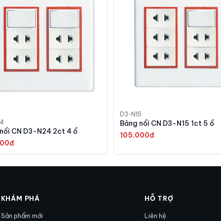
D3-N15
4
Bảng nổi CN D3-N15 1ct 5 ổ
Bảng nổi CN D3-N24 2ct 4 ổ
105.000đ
000đ
KHÁM PHÁ
HỖ TRỢ
Sản phẩm mới
Liên hệ