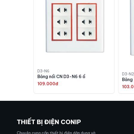
D3-N6
D3-N2
Bảng nổi CN D3-N6 6 ổ
109.000đ
103.
THIẾT BỊ ĐIỆN CONIP
Chuyên cung cấp thiết bị điện dân dụng và