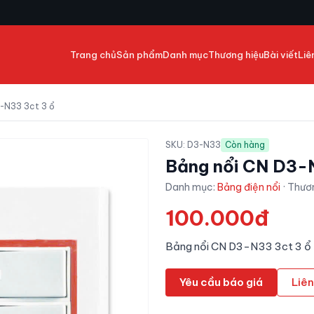
Trang chủ
Sản phẩm
Danh mục
Thương hiệu
Bài viết
Liê
-N33 3ct 3 ổ
SKU:
D3-N33
Còn hàng
Bảng nổi CN D3-
Danh mục:
Bảng điện nổi
· Thươ
100.000đ
Bảng nổi CN D3-N33 3ct 3 ổ
Yêu cầu báo giá
Liên