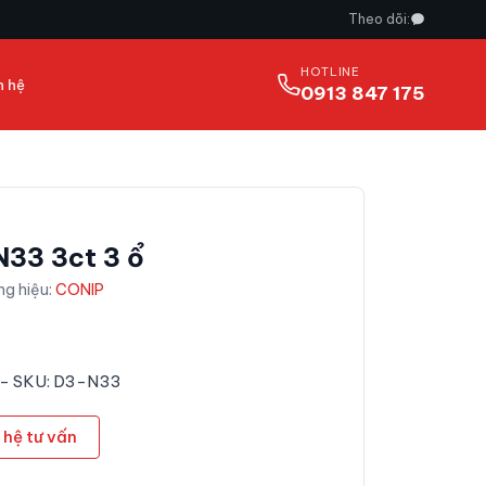
Theo dõi:
HOTLINE
n hệ
0913 847 175
N33 3ct 3 ổ
ng hiệu:
CONIP
 - SKU: D3-N33
 hệ tư vấn