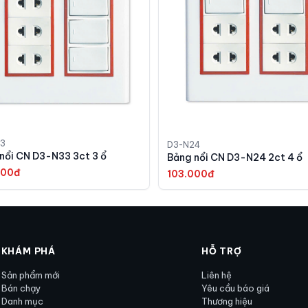
3
D3-N24
Bảng nổi CN D3-N33 3ct 3 ổ
Bảng nổi CN D3-N24 2ct 4 ổ
000đ
103.000đ
KHÁM PHÁ
HỖ TRỢ
Sản phẩm mới
Liên hệ
Bán chạy
Yêu cầu báo giá
Danh mục
Thương hiệu