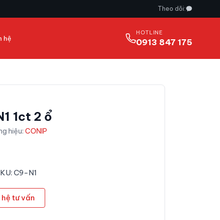
Theo dõi:
HOTLINE
n hệ
0913 847 175
1 1ct 2 ổ
ng hiệu:
CONIP
SKU: C9-N1
 hệ tư vấn