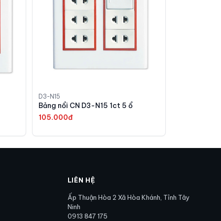
D3-N15
Bảng nổi CN D3-N15 1ct 5 ổ
105.000đ
LIÊN HỆ
Ấp Thuận Hòa 2 Xã Hòa Khánh, Tỉnh Tây
Ninh
0913 847 175