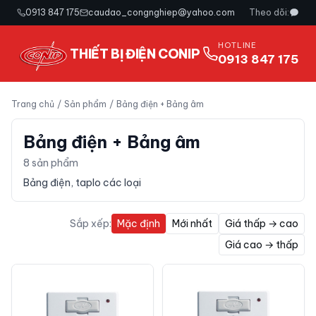
0913 847 175
caudao_congnghiep@yahoo.com
Theo dõi:
HOTLINE
THIẾT BỊ ĐIỆN CONIP
0913 847 175
Trang chủ
/
Sản phẩm
/
Bảng điện + Bảng âm
Bảng điện + Bảng âm
8
sản phẩm
Bảng điện, taplo các loại
Sắp xếp:
Mặc định
Mới nhất
Giá thấp → cao
Giá cao → thấp