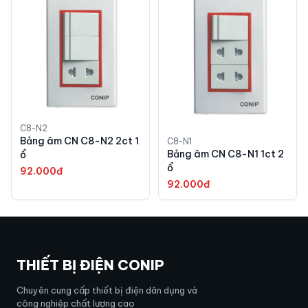
C8-N2
Bảng âm CN C8-N2 2ct 1
C8-N1
Bảng âm CN C8-N1 1ct 2
ổ
ổ
92.000đ
92.000đ
THIẾT BỊ ĐIỆN CONIP
Chuyên cung cấp thiết bị điện dân dụng và
công nghiệp chất lượng cao