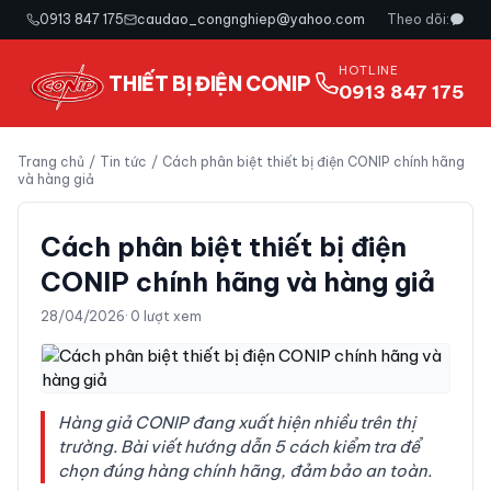
0913 847 175
caudao_congnghiep@yahoo.com
Theo dõi:
HOTLINE
THIẾT BỊ ĐIỆN CONIP
0913 847 175
Trang chủ
/
Tin tức
/
Cách phân biệt thiết bị điện CONIP chính hãng
và hàng giả
Cách phân biệt thiết bị điện
CONIP chính hãng và hàng giả
28/04/2026
·
0
lượt xem
Hàng giả CONIP đang xuất hiện nhiều trên thị
trường. Bài viết hướng dẫn 5 cách kiểm tra để
chọn đúng hàng chính hãng, đảm bảo an toàn.