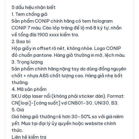
5 dấu hiệu nhận biết
1. Tem chống giả
Sản phẩm CONIP chính hãng có tem hologram
CONIP 7 màu. Cào lớp tráng để lộ mã 8 ký tự, nhắn
về tổng đài 1900 xxxx kiểm tra.
2. Bao bì
Hộp giấy in offset rõ nét, không nhòe. Logo CONIP
đỏ chuẩn pantone. Hàng giả thường in mờ, lệch màu.
3. Trọng lượng
Sản phẩm chính hãng nặng tay do dùng đồng nguyên
chất + nhựa ABS chất lượng cao. Hàng giả nhẹ bất
thường.
4. Mã sản phẩm
SKU dập laser nổi (không phải sticker dán). Format:
CN[loại]-[công suất] vd CNB01-30, UNI30, B3.
5. Giá
Giá hàng giả thường rẻ hơn 30-50% so với giá niêm
yết. Mua tại đại lý ủy quyền hoặc website chính
thức.
Liên hệ kiểm tra