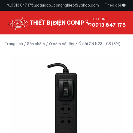
0913 847 175
caudao_congnghiep@yahoo.com
Theo dõi:
HOTLINE
THIẾT BỊ ĐIỆN CONIP
0913 847 175
Trang chủ
/
Sản phẩm
/
Ổ cắm có dây
/
Ổ dài CN N23 - CB (3M)