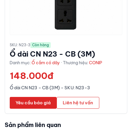
SKU:
N23-3
Còn hàng
Ổ dài CN N23 - CB (3M)
Danh mục:
Ổ cắm có dây
· Thương hiệu:
CONIP
148.000đ
Ổ dài CN N23 - CB (3M) - SKU: N23-3
Yêu cầu báo giá
Liên hệ tư vấn
Sản phẩm liên quan