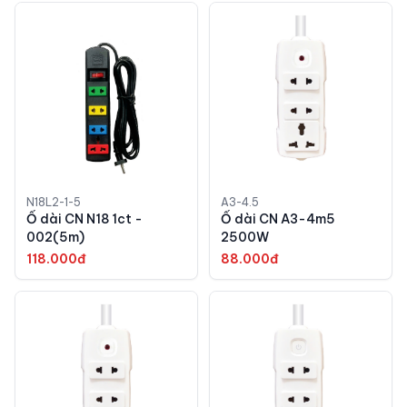
N18L2-1-5
A3-4.5
Ổ dài CN N18 1ct -
Ổ dài CN A3-4m5
002(5m)
2500W
118.000đ
88.000đ