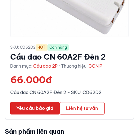
SKU:
CD62D2
HOT
Còn hàng
Cầu dao CN 60A2F Đèn 2
Danh mục:
Cầu dao 2P
· Thương hiệu:
CONIP
66.000đ
Cầu dao CN 60A2F Đèn 2 - SKU: CD62D2
Yêu cầu báo giá
Liên hệ tư vấn
Sản phẩm liên quan