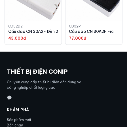
CD32D2
CD32P
Cầu dao CN 30A2F Đèn 2
Cầu dao CN 30A2F Fic
43.000đ
77.000đ
THIẾT BỊ ĐIỆN CONIP
Chuyên cung cấp thiết bị điện dân dụng và
công nghiệp chất lượng cao
KHÁM PHÁ
Sản phẩm mới
Bán chạy