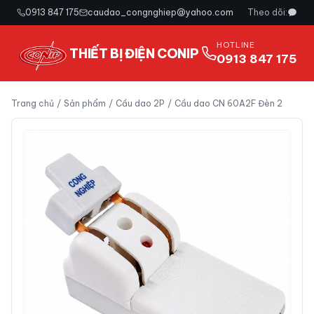
0913 847 175
caudao_congnghiep@yahoo.com
Theo dõi:
HOTLINE
THIẾT BỊ ĐIỆN CONIP
0913 847 175
Trang chủ
/
Sản phẩm
/
Cầu dao 2P
/
Cầu dao CN 60A2F Đèn 2