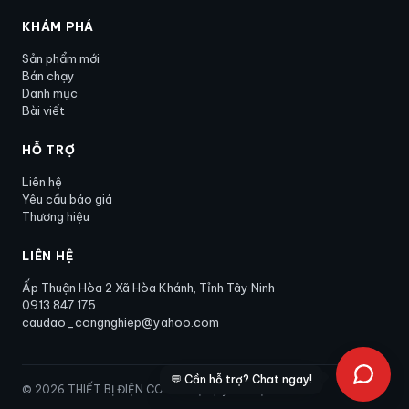
KHÁM PHÁ
Sản phẩm mới
Bán chạy
Danh mục
Bài viết
HỖ TRỢ
Liên hệ
Yêu cầu báo giá
Thương hiệu
LIÊN HỆ
Ấp Thuận Hòa 2 Xã Hòa Khánh, Tỉnh Tây Ninh
0913 847 175
caudao_congnghiep@yahoo.com
💬 Cần hỗ trợ? Chat ngay!
©
2026
THIẾT BỊ ĐIỆN CONIP
. Mọi quyền được bảo lưu.