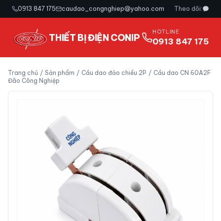
0913 847 175
caudao_congnghiep@yahoo.com
Theo dõi:
HOTLINE
THIẾT BỊ ĐIỆN CONIP
0913 847 175
Trang chủ
/
Sản phẩm
/
Cầu dao đảo chiều 2P
/
Cầu dao CN 60A2F
Đão Công Nghiệp