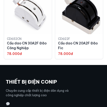
CDĐ32CN
CDĐ22F
Cầu dao CN 30A2F Đão
Cầu dao CN 20A2F Đão
Công Nghiệp
Fic
78.000đ
78.000đ
THIẾT BỊ ĐIỆN CONIP
Chuyên cung cấp thiết bị điện dân dụng và
công nghiệp chất lượng cao