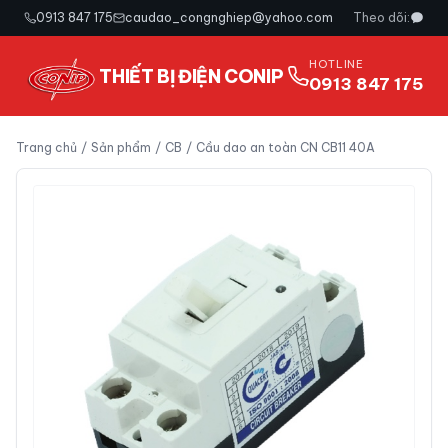
0913 847 175
caudao_congnghiep@yahoo.com
Theo dõi:
HOTLINE
THIẾT BỊ ĐIỆN CONIP
0913 847 175
Trang chủ
/
Sản phẩm
/
CB
/
Cầu dao an toàn CN CB11 40A