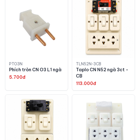
PTO3N
TLN52N-3CB
Phích tròn CN O3 L1 ngà
Taplo CN N52 ngà 3ct -
CB
5.700đ
113.000đ