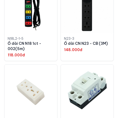
N18L2-1-5
N23-3
Ổ dài CN N18 1ct -
Ổ dài CN N23 - CB (3M)
002(5m)
148.000đ
118.000đ