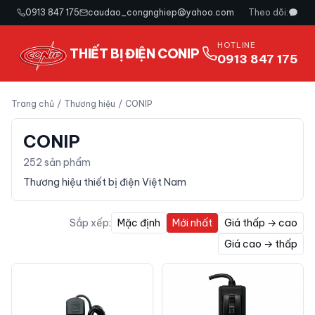
0913 847 175
caudao_congnghiep@yahoo.com
Theo dõi:
HOTLINE
THIẾT BỊ ĐIỆN CONIP
0913 847 175
Trang chủ
/
Thương hiệu
/
CONIP
CONIP
252
sản phẩm
Thương hiệu thiết bị điện Việt Nam
Sắp xếp:
Mặc định
Mới nhất
Giá thấp → cao
Giá cao → thấp