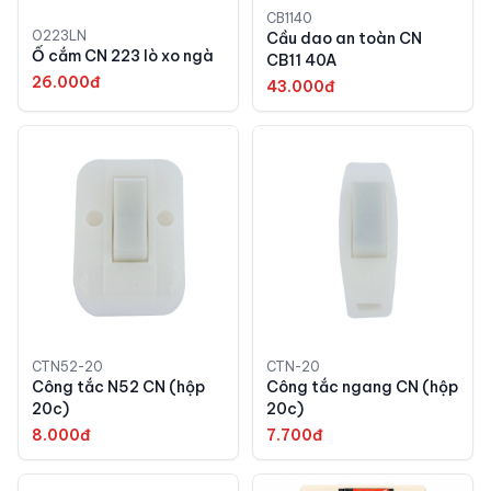
CB1140
O223LN
Cầu dao an toàn CN
Ổ cắm CN 223 lò xo ngà
CB11 40A
26.000đ
43.000đ
CTN52-20
CTN-20
Công tắc N52 CN (hộp
Công tắc ngang CN (hộp
20c)
20c)
8.000đ
7.700đ