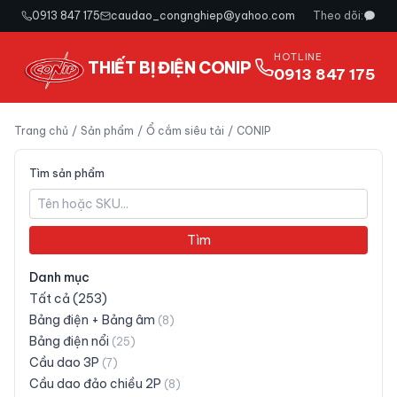
0913 847 175
caudao_congnghiep@yahoo.com
Theo dõi:
HOTLINE
THIẾT BỊ ĐIỆN CONIP
0913 847 175
Trang chủ
/
Sản phẩm
/
Ổ cắm siêu tải
/
CONIP
Tìm sản phẩm
Tìm
Danh mục
Tất cả (
253
)
Bảng điện + Bảng âm
(
8
)
Bảng điện nổi
(
25
)
Cầu dao 3P
(
7
)
Cầu dao đảo chiều 2P
(
8
)