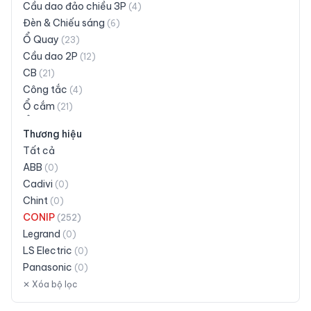
Cầu dao đảo chiều 3P
(
4
)
Đèn & Chiếu sáng
(
6
)
Ổ Quay
(
23
)
Cầu dao 2P
(
12
)
CB
(
21
)
Công tắc
(
4
)
Ổ cắm
(
21
)
Ổ cắm có dây
(
30
)
Thương hiệu
Ổ cắm siêu tải
(
3
)
Tất cả
Phích cắm
(
16
)
ABB
(
0
)
Taplo
(
28
)
Cadivi
(
0
)
Đuôi đèn
(
18
)
Chint
(
0
)
Khác
(
19
)
CONIP
(
252
)
Legrand
(
0
)
LS Electric
(
0
)
Panasonic
(
0
)
Schneider Electric
✕ Xóa bộ lọc
(
0
)
Siemens
(
0
)