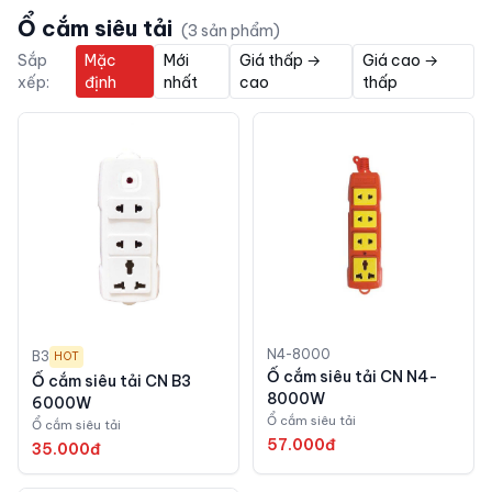
Ổ cắm siêu tải
(
3
sản phẩm)
Sắp
Mặc
Mới
Giá thấp →
Giá cao →
xếp:
định
nhất
cao
thấp
N4-8000
B3
HOT
Ổ cắm siêu tải CN N4-
Ổ cắm siêu tải CN B3
8000W
6000W
Ổ cắm siêu tải
Ổ cắm siêu tải
57.000đ
35.000đ