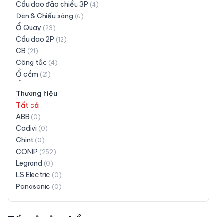
Cầu dao đảo chiều 3P
(
4
)
Đèn & Chiếu sáng
(
6
)
Ổ Quay
(
23
)
Cầu dao 2P
(
12
)
CB
(
21
)
Công tắc
(
4
)
Ổ cắm
(
21
)
Ổ cắm có dây
(
30
)
Thương hiệu
Ổ cắm siêu tải
(
3
)
Tất cả
Phích cắm
(
16
)
ABB
(
0
)
Taplo
(
28
)
Cadivi
(
0
)
Đuôi đèn
(
18
)
Chint
(
0
)
Khác
(
19
)
CONIP
(
252
)
Legrand
(
0
)
LS Electric
(
0
)
Panasonic
(
0
)
Schneider Electric
(
0
)
Siemens
(
0
)