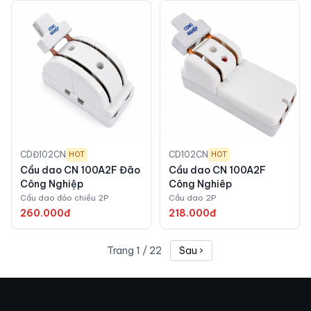
CDĐ102CN
CD102CN
HOT
HOT
Cầu dao CN 100A2F Đão
Cầu dao CN 100A2F
Công Nghiệp
Công Nghiêp
Cầu dao đảo chiều 2P
Cầu dao 2P
260.000đ
218.000đ
Trang
1
/
22
Sau ›