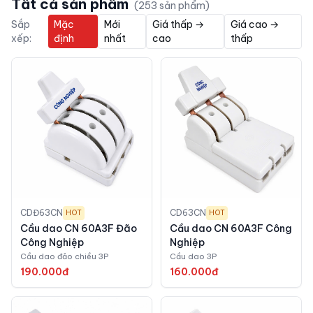
Tất cả sản phẩm
(
253
sản phẩm)
Sắp
Mặc
Mới
Giá thấp →
Giá cao →
xếp:
định
nhất
cao
thấp
CDĐ63CN
CD63CN
HOT
HOT
Cầu dao CN 60A3F Đão
Cầu dao CN 60A3F Công
Công Nghiệp
Nghiệp
Cầu dao đảo chiều 3P
Cầu dao 3P
190.000đ
160.000đ