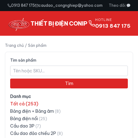
0913 847 175
caudao_congnghiep@yahoo.com
Theo dõi:
HOTLINE
THIẾT BỊ ĐIỆN CONIP
0913 847 175
Trang chủ
/
Sản phẩm
Tìm sản phẩm
Tìm
Danh mục
Tất cả (
253
)
Bảng điện + Bảng âm
(
8
)
Bảng điện nổi
(
25
)
Cầu dao 3P
(
7
)
Cầu dao đảo chiều 2P
(
8
)