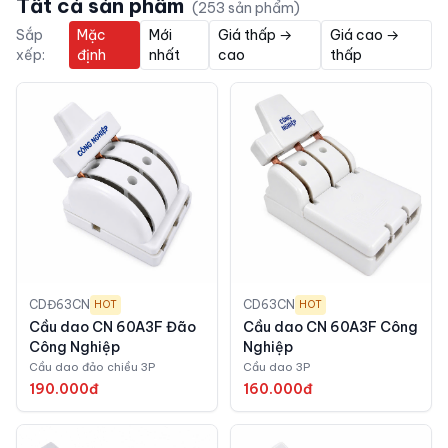
Tất cả sản phẩm
(
253
sản phẩm)
Sắp
Mặc
Mới
Giá thấp →
Giá cao →
xếp:
định
nhất
cao
thấp
CDĐ63CN
CD63CN
HOT
HOT
Cầu dao CN 60A3F Đão
Cầu dao CN 60A3F Công
Công Nghiệp
Nghiệp
Cầu dao đảo chiều 3P
Cầu dao 3P
190.000đ
160.000đ