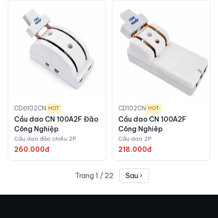
CDĐ102CN
CD102CN
HOT
HOT
Cầu dao CN 100A2F Đão
Cầu dao CN 100A2F
Công Nghiệp
Công Nghiêp
Cầu dao đảo chiều 2P
Cầu dao 2P
260.000đ
218.000đ
Trang
1
/
22
Sau ›