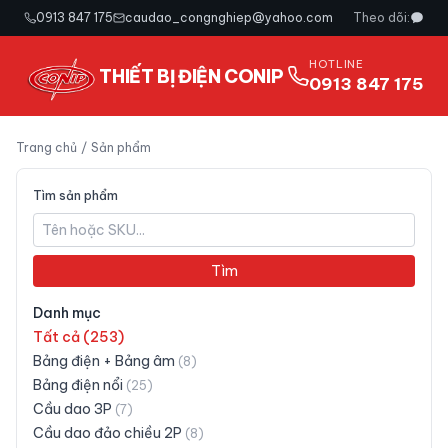
0913 847 175
caudao_congnghiep@yahoo.com
Theo dõi:
HOTLINE
THIẾT BỊ ĐIỆN CONIP
0913 847 175
Trang chủ
/
Sản phẩm
Tìm sản phẩm
Tìm
Danh mục
Tất cả (
253
)
Bảng điện + Bảng âm
(
8
)
Bảng điện nổi
(
25
)
Cầu dao 3P
(
7
)
Cầu dao đảo chiều 2P
(
8
)