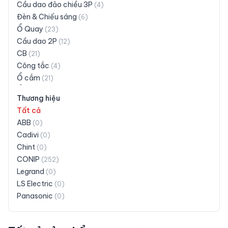
Cầu dao đảo chiều 3P
(
4
)
Đèn & Chiếu sáng
(
6
)
Ổ Quay
(
23
)
Cầu dao 2P
(
12
)
CB
(
21
)
Công tắc
(
4
)
Ổ cắm
(
21
)
Ổ cắm có dây
(
30
)
Thương hiệu
Ổ cắm siêu tải
(
3
)
Tất cả
Phích cắm
(
16
)
ABB
(
0
)
Taplo
(
28
)
Cadivi
(
0
)
Đuôi đèn
(
18
)
Chint
(
0
)
Khác
(
19
)
CONIP
(
252
)
Legrand
(
0
)
LS Electric
(
0
)
Panasonic
(
0
)
Schneider Electric
(
0
)
Siemens
(
0
)