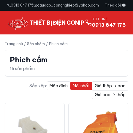
0913 847 175
caudao_congnghiep@yahoo.com
Theo dõi:
HOTLINE
THIẾT BỊ ĐIỆN CONIP
0913 847 175
Trang chủ
/
Sản phẩm
/
Phích cắm
Phích cắm
16
sản phẩm
Sắp xếp:
Mặc định
Mới nhất
Giá thấp → cao
Giá cao → thấp