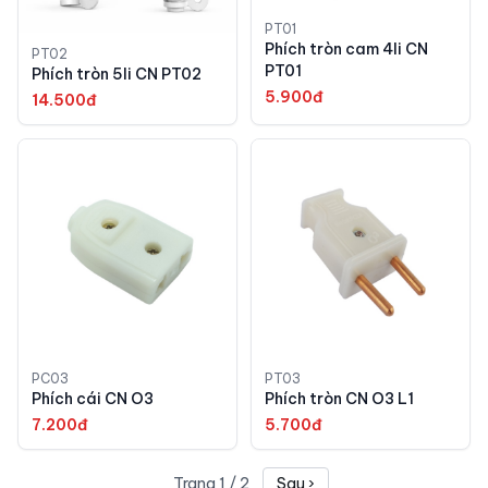
PT01
Phích tròn cam 4li CN
PT02
PT01
Phích tròn 5li CN PT02
5.900đ
14.500đ
PC03
PT03
Phích cái CN O3
Phích tròn CN O3 L1
7.200đ
5.700đ
Trang
1
/
2
Sau ›