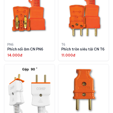
PN6
T6
Phích nối âm CN PN6
Phích tròn siêu tải CN T6
14.000đ
11.000đ