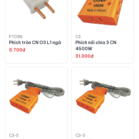
PTO3N
C3
Phích tròn CN O3 L1 ngà
Phích nối chia 3 CN
4500W
5.700đ
31.000đ
C3-5
C3-3